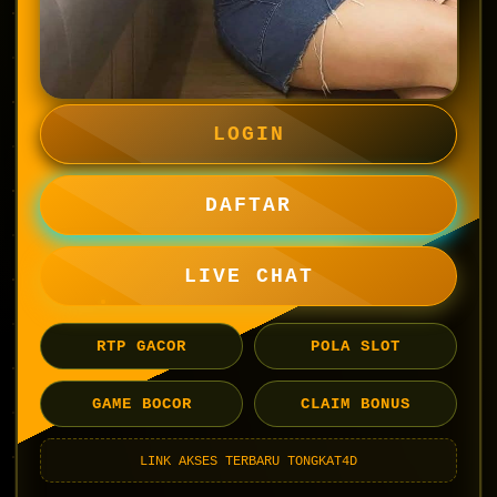
LOGIN
DAFTAR
LIVE CHAT
RTP GACOR
POLA SLOT
GAME BOCOR
CLAIM BONUS
LINK AKSES TERBARU TONGKAT4D