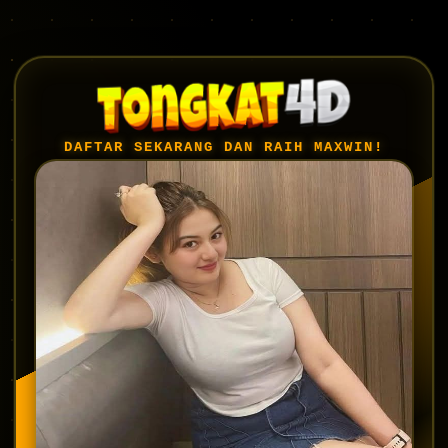
DAFTAR SEKARANG DAN RAIH MAXWIN!